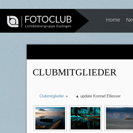
Home
Ne
CLUBMITGLIEDER
Clubmitglieder
»
▲ update Konrad Ellesser