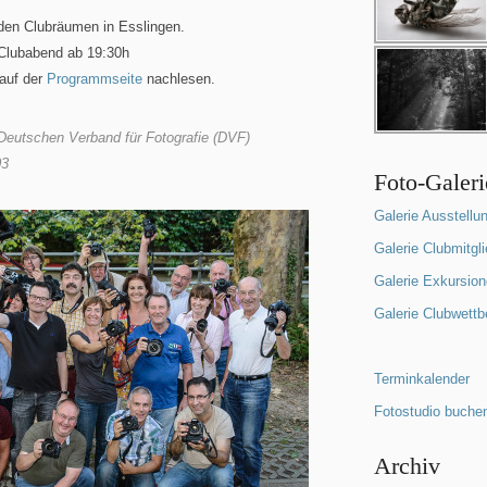
n den Clubräumen in Esslingen.
 Clubabend ab 19:30h
 auf der
Programmseite
nachlesen.
 Deutschen Verband für Fotografie (DVF)
03
Foto-Galer
Galerie Ausstellu
Galerie Clubmitgli
Galerie Exkursio
Galerie Clubwett
Terminkalender
Fotostudio buche
Archiv