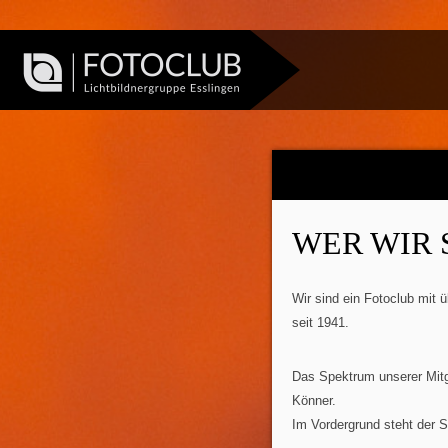
WER WIR 
Wir sind ein Fotoclub mit 
seit 1941.
Das Spektrum unserer Mitgl
Könner.
Im Vordergrund steht der 