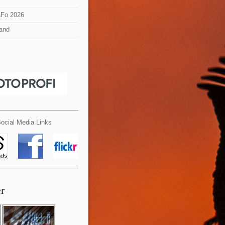
aFo 2026
and
ocial Media Links
er