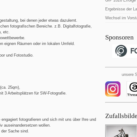
GIP 2026 Erfolge
Ergebnisse der L
Wechsel im Vorst
gestaltung, bei denen jeder etwas dazulernt.
ichen fotografischen Bereiche. z.B. Digitalfotografie,
, etc.
Sponsoren
towettbewerbe.
en eignen Räumen oder im lokalen Umfeld.
bor und Fotostudio.
unsere S
 (ca. 25qm),
it 3 Arbeitsplätzen für SW-Fotografie.
Zufallsbild
e engagiert fotografieren und sich mit uns über Ihre und
tiv auseinandersetzen wollen.
i der Sache sind.