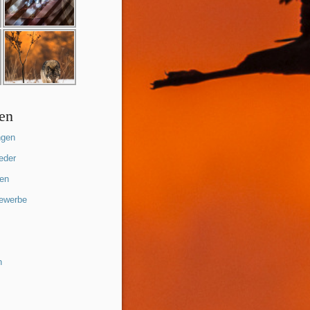
ien
ngen
eder
nen
bewerbe
n