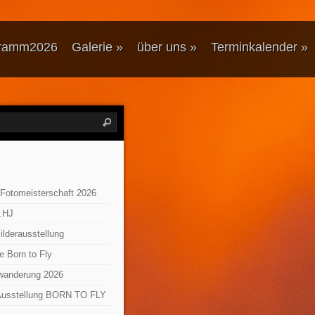
ramm2026
Galerie
»
über uns
»
Terminkalender
»
 Fotomeisterschaft 2026
.HJ
lderausstellung
e Born to Fly
wanderung 2026
 Ausstellung BORN TO FLY